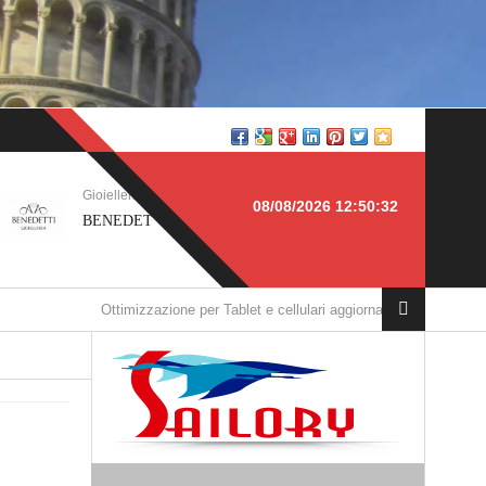
TOSCANA
Produzione > SICILIA
08/08/2026 12:50:32
IOIELLERIA, Pisa
Arena Costruzione Infissi, Piazza
Armerina
timizzazione per Tablet e cellulari aggiornata