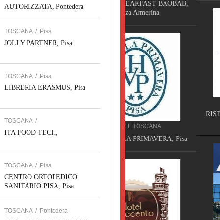
BED AND BREAKFAST BAOBAB,
AUTORIZZATA, Pontedera
Piazza Armerina
TOSCANA
/
Pisa
JOLLY PARTNER, Pisa
TOSCANA
/
Pisa
LIBRERIA ERASMUS, Pisa
RISTORAZIONE TOSCAN
RISTORANTE L'ISOLA CH
TOSCANA
/
C'ERA, Lucca
HOTEL TOSCANA
ITA FOOD TECH,
HOTEL VILLA PRIMAVERA, Pisa
TOSCANA
/
Pisa
CENTRO ORTOPEDICO
SANITARIO PISA, Pisa
TOSCANA
/
Pontedera