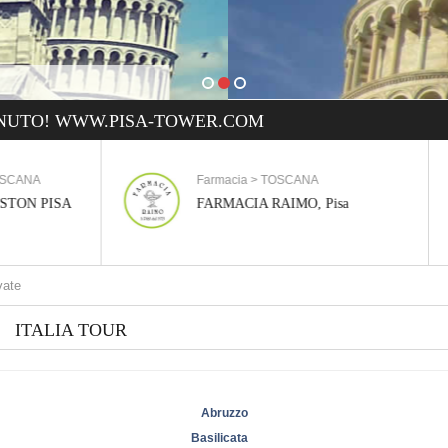
NUTO! WWW.PISA-TOWER.COM
Farmacia > TOSCANA
Gioielleria > 
FARMACIA RAIMO, Pisa
BENEDETTI G
Ot
ITALIA TOUR