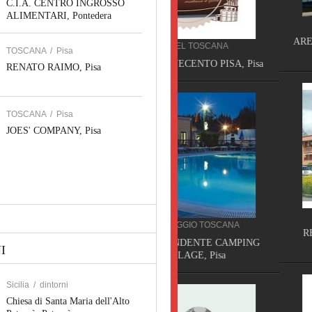
C.I.A. CENTRO INGROSSO
ALIMENTARI, Pontedera
PRODUZIONE SICILIA
ARENA COSTRUZIONE INF
HOTEL TOSCANA
TOSCANA
/
Pisa
Piazza Armerina
HOTEL NOVECENTO PISA, Pisa
RENATO RAIMO, Pisa
TOSCANA
/
Pisa
JOES' COMPANY, Pisa
RESIDENCE TOSCANA
CAMPEGGIO TOSCANA
RESIDENCE ISOLA VER
TORRE PENDENTE CAMPING
CISANELLO PISA, Pis
I
VILLAGE, Pisa
Sicilia
/
dintorni
Chiesa di Santa Maria dell'Alto