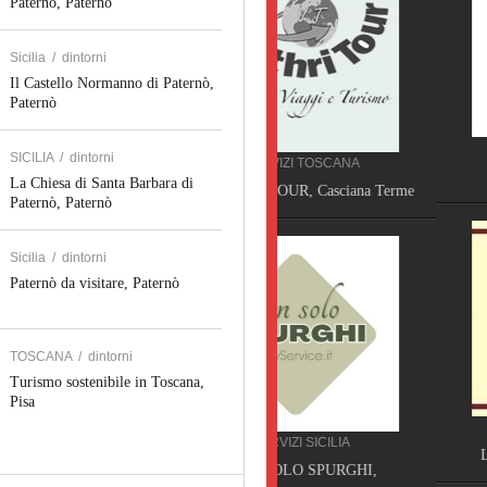
Paternò, Paternò
Sicilia
/
dintorni
Il Castello Normanno di Paternò,
Paternò
SHOPPING TOSCANA
SICILIA
/
dintorni
SERVIZI TOSCANA
ITA FOOD TECH,
La Chiesa di Santa Barbara di
VELATHRI TOUR, Casciana Terme
Paternò, Paternò
Sicilia
/
dintorni
Paternò da visitare, Paternò
TOSCANA
/
dintorni
Turismo sostenibile in Toscana,
Pisa
SHOPPING TOSCANA
SERVIZI SICILIA
LIBRERIA ERASMUS, Pi
NON SOLO SPURGHI,