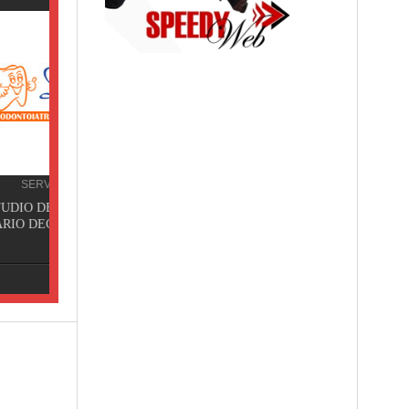
TT.
ori,