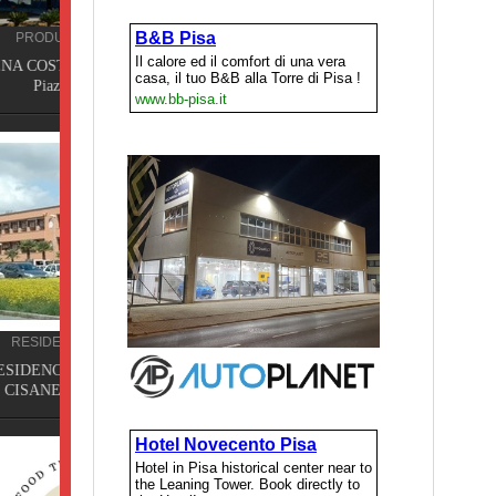
ISSI,
DE,
a