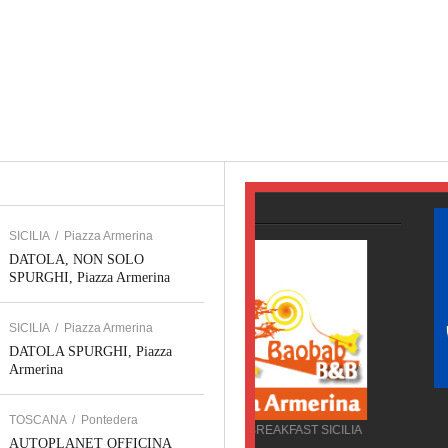
SICILIA
/
Piazza Armerina
DATOLA, NON SOLO
SPURGHI, Piazza Armerina
SICILIA
/
Piazza Armerina
DATOLA SPURGHI, Piazza
Armerina
SERVIZI WEB TOSCANA
TOSCANA
/
Pontedera
JOLLY PARTNER, Pisa
BED AND BREAKFAST SICILIA
AUTOPLANET OFFICINA